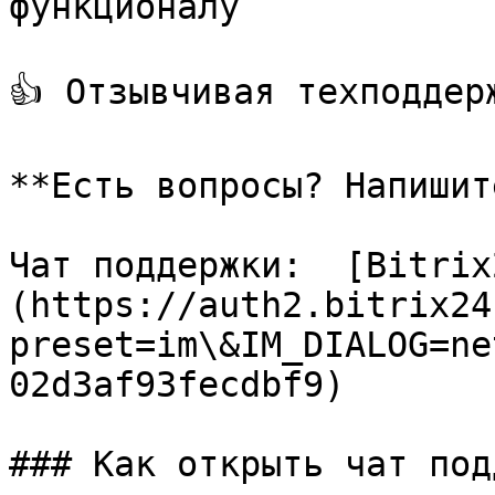
функционалу

👍 Отзывчивая техподдер
**Есть вопросы? Напишит
Чат поддержки:  [Bitrix
(https://auth2.bitrix24
preset=im\&IM_DIALOG=ne
02d3af93fecdbf9)

### Как открыть чат под