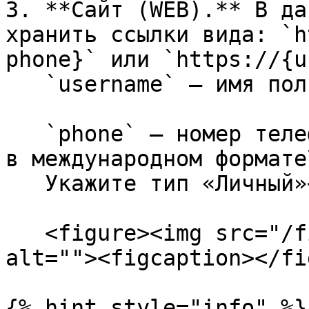
3. **Сайт (WEB).** В да
хранить ссылки вида: `h
phone}` или `https://{u
   `username` — имя пользователя Telegram

   `phone` — номер телефона пользователя Telegram 
в международном формате\
   Укажите тип «Личный»<br>

   <figure><img src="/files/07Zwpypo5ZgBpmf9Jo1Y" 
alt=""><figcaption></fi
{% hint style="info" %}
