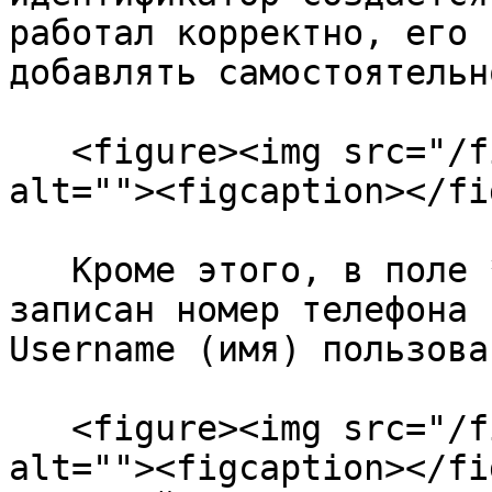
работал корректно, его 
добавлять самостоятельн
   <figure><img src="/files/MnoERDNDhSORSdiDXSQh" 
alt=""><figcaption></fi
   Кроме этого, в поле **Мессенджер** может быть 
записан номер телефона 
Username (имя) пользова
   <figure><img src="/files/GXJ8dxtiodhPGGHEiHro" 
alt=""><figcaption></fi