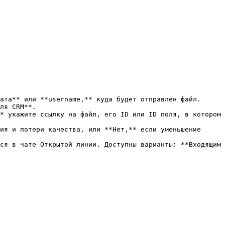
ата** или **username,** куда будет отправлен файл.

ля CRM**.

* укажите ссылку на файл, его ID или ID поля, в котором 
ия и потери качества, или **Нет,** если уменьшение 
ся в чате Открытой линии. Доступны варианты: **Входящим 