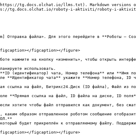
https://tg.docs.olchat.io/llms.txt). Markdown versions o
s://tg.docs.olchat.io/roboty-i-aktiviti/roboty-i-aktivit
m] Отправка файла». Для этого перейдите в **Роботы ‒ Соз
figcaption></figcaption></figure>

боте нажмите на кнопку «изменить», чтобы открыть интерфе
ланируете использовать.

**ID (идентификатор) чата, Номер телефона** или **Имя по
ле **Идентификатор чата** укажите **Номер телефона, ID ч
ая ссылка на файл, Битрикс24.Диск (ID файла), Файл из по
оле **Прямая ссылка на файл, ID файла на диске, ID поля*
если хотите чтобы файл отправился как документ, без сжат
, каким образом отправленное роботом сообщение отобразит
ОЛ.**

который будет прикреплён к отправляемому файлу. Поддержи
figcaption></figcaption></figure>
