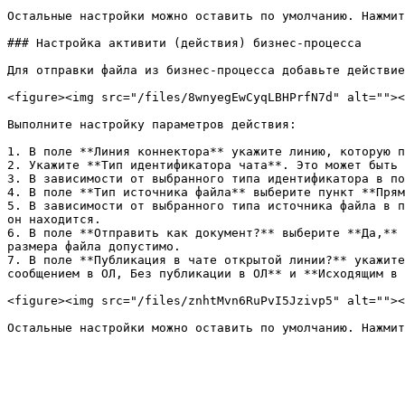
Остальные настройки можно оставить по умолчанию. Нажмит
### Настройка активити (действия) бизнес-процесса

Для отправки файла из бизнес-процесса добавьте действие
<figure><img src="/files/8wnyegEwCyqLBHPrfN7d" alt=""><
Выполните настройку параметров действия:

1. В поле **Линия коннектора** укажите линию, которую п
2. Укажите **Тип идентификатора чата**. Это может быть 
3. В зависимости от выбранного типа идентификатора в по
4. В поле **Тип источника файла** выберите пункт **Прям
5. В зависимости от выбранного типа источника файла в п
он находится.

6. В поле **Отправить как документ?** выберите **Да,** 
размера файла допустимо.

7. В поле **Публикация в чате открытой линии?** укажите
сообщением в ОЛ, Без публикации в ОЛ** и **Исходящим в 
<figure><img src="/files/znhtMvn6RuPvI5Jzivp5" alt=""><