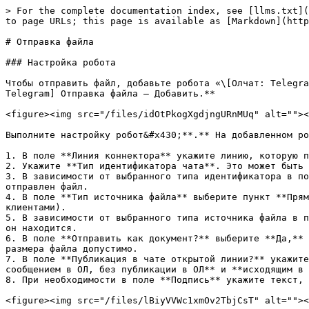
> For the complete documentation index, see [llms.txt](
to page URLs; this page is available as [Markdown](http
# Отправка файла

### Настройка робота

Чтобы отправить файл, добавьте робота «\[Олчат: Telegra
Telegram] Отправка файла ‒ Добавить.**

<figure><img src="/files/idOtPkogXgdjngURnMUq" alt=""><
Выполните настройку робот&#x430;**.** На добавленном ро
1. В поле **Линия коннектора** укажите линию, которую п
2. Укажите **Тип идентификатора чата**. Это может быть 
3. В зависимости от выбранного типа идентификатора в по
отправлен файл.

4. В поле **Тип источника файла** выберите пункт **Прям
клиентами).

5. В зависимости от выбранного типа источника файла в п
он находится.

6. В поле **Отправить как документ?** выберите **Да,** 
размера файла допустимо.

7. В поле **Публикация в чате открытой линии?** укажите
сообщением в ОЛ, без публикации в ОЛ** и **исходящим в 
8. При необходимости в поле **Подпись** укажите текст, 
<figure><img src="/files/lBiyVVWc1xmOv2TbjCsT" alt=""><