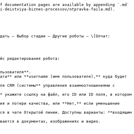
f documentation pages are available by appending `.md` 
i-deistviya-biznes-processov/otpravka-faila.md).

дать ‒ Выбор стадии ‒ Другие роботы ‒ \[Олчат: 
йс редактирования робота:

льзователя**.

ата** или **username (имя пользователя),** куда будет 
ля CRM (системы** управления взаимоотношениями с 
* укажите ссылку на файл, его ID или ID поля, в котором 
ия и потери качества, или **Нет,** если уменьшение 
ся в чате Открытой линии. Доступны варианты: **входящим 
вается в документах, изображениях и видео.
